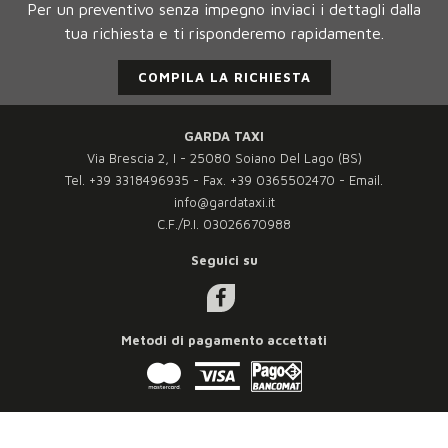
Per un preventivo senza impegno inviaci i dettagli dalla
tua richiesta e ti risponderemo rapidamente.
COMPILA LA RICHIESTA
GARDA TAXI
Via Brescia 2, I - 25080 Soiano Del Lago (BS)
Tel.
+39 3318496935
- Fax.
+39 0365502470
- Email.
info@gardataxi.it
C.F./P.I. 03026670988
Seguici su
Metodi di pagamento accettati