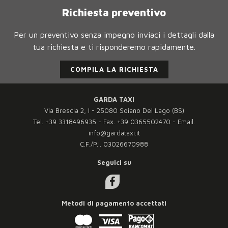
Richiesta preventivo
Per un preventivo senza impegno inviaci i dettagli dalla
tua richiesta e ti risponderemo rapidamente.
COMPILA LA RICHIESTA
GARDA TAXI
Via Brescia 2, I - 25080 Soiano Del Lago (BS)
Tel.
+39 3318496935
- Fax.
+39 0365502470
- Email.
info@gardataxi.it
C.F./P.I. 03026670988
Seguici su
Metodi di pagamento accettati